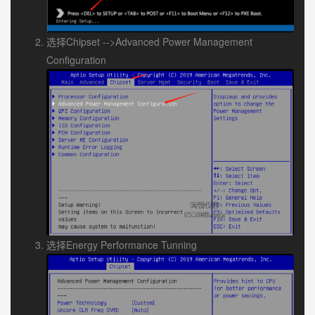
选择Chipset -->Advanced Power Management
Configuration
选择Energy Performance Tunning