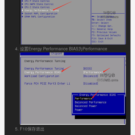
设置Energy Performance BIAS为Performance
F10保存退出