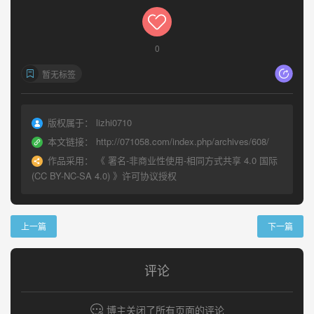
0
暂无标签
版权属于：
lizhi0710
本文链接：
http://071058.com/index.php/archives/608/
作品采用：
《
署名-非商业性使用-相同方式共享 4.0 国际
(CC BY-NC-SA 4.0)
》许可协议授权
上一篇
下一篇
评论
博主关闭了所有页面的评论