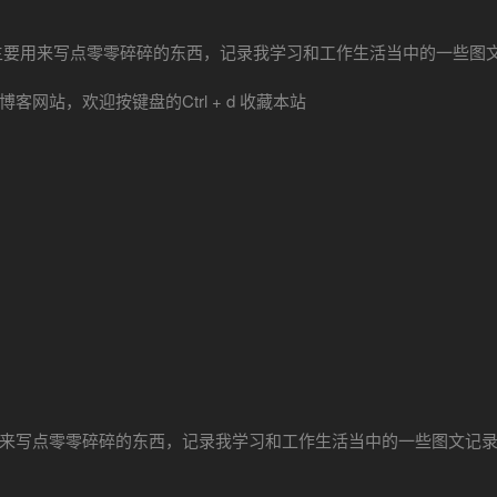
主要用来写点零零碎碎的东西，记录我学习和工作生活当中的一些图
站，欢迎按键盘的Ctrl + d 收藏本站
来写点零零碎碎的东西，记录我学习和工作生活当中的一些图文记