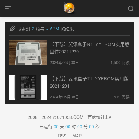
搜索到
2
篇与
» ARM
的结果
【下载】斐讯盒子N1_YYFROM实用版
固件20211230
2024年05月08日
1,500 阅读
【下载】斐讯盒子T1_YYFROM实用版
20211231
2024年05月08日
519 阅读
2008 - 2024 © 071058.COM - 百度统计.LA
已运行
00
天
00
时
00
分
00
秒
RSS
MAP