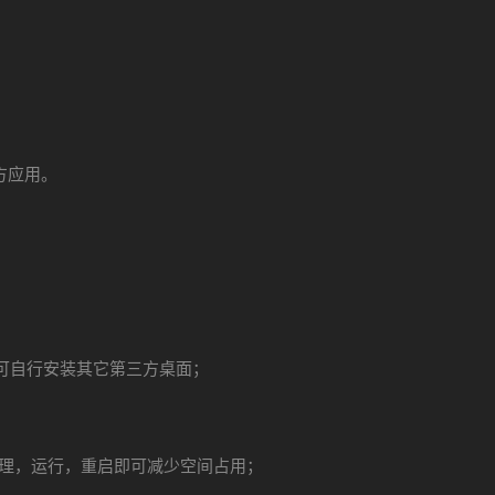
方应用。
。
)，可自行安装其它第三方桌面；
圾清理，运行，重启即可减少空间占用；