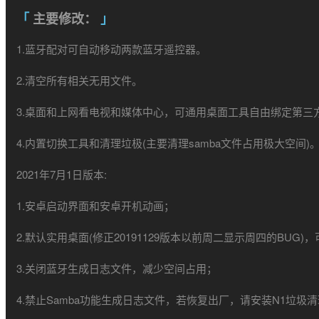
主要修改：
1.蓝牙配对可自动移动两款蓝牙遥控器。
2.清空所有相关无用文件。
3.桌面和上网看电视和媒体中心，可通用桌面工具自由绑定第三
4.内置切换工具和清理垃极(主要清理samba文件占用极大空间)
2021年7月1日版本:
1.安卓启动界面和安卓开机动画；
2.默认实用桌面(修正20191129版本以前周二显示周四的BUG
3.关闭蓝牙生成日志文件，减少空间占用；
4.禁止Samba功能生成日志文件，若恢复出厂，请安装N1垃