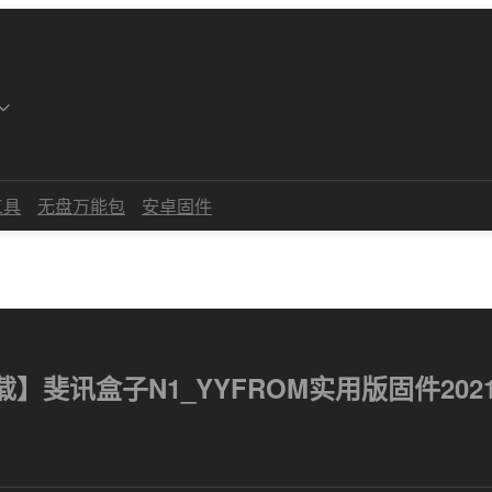
工具
无盘万能包
安卓固件
】斐讯盒子N1_YYFROM实用版固件2021