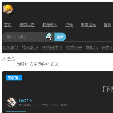
首页
老李抖音
我能做的
记录
老李是谁
推荐
搜索
老李原创
技术笔记
系统固件包
经营心得
虚拟化
软件
登录
/
/
首页
安卓固件
正文
安卓固件
【下载
lizhi0710
2024-05-08
/
0 评论
/
1,500 阅读