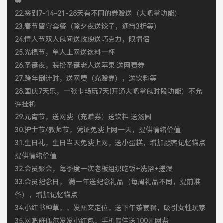
等
22.签到7-14-21-28天有不同的券赠送（大吧掌功能）
23.春节留守套餐（除夕夜送饺子，通宵3折等）
24.情人节双人包间送玫瑰送巧克力，限情侣
25.光棍节，单人上网送饮料一杯
26.圣诞夜，装扮圣诞老人送苹果 送网费券
27.跨年倒计时，送网费（充赠券），送饮料等
28.国庆7天乐，一张卡畅玩7天(开通大吧掌包时段功能）不允
许挂机
29.元宵节，送网费（充赠券）送饮料 送汤圆
30.护士节/教师节，凭证免费上网一天，提供情绪价值
31.生日礼，生日当天免费上网，送小蛋糕，增加顾客记忆锚点
提供情绪价值
32.会员聚会，每季度一次老板组织吃饭+洗浴+搓澡
33.会员纪念日， 满一年送纪念礼品（每周礼品不同，提前准
备），增加记忆锚点
34.小红书种草，，发图文定位，送下午茶套餐，吸引女性玩家
35.网吧群偶尔发发小红包，手机最佳送100元网费