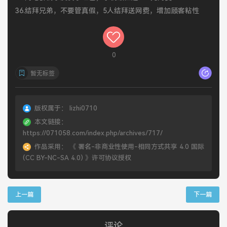
36.结拜兄弟，不要管真假，5人结拜送网费，增加顾客粘性
0
暂无标签
版权属于：
lizhi0710
本文链接：
https://071058.com/index.php/archives/717/
作品采用：
《
署名-非商业性使用-相同方式共享 4.0 国际
(CC BY-NC-SA 4.0)
》许可协议授权
上一篇
下一篇
评论