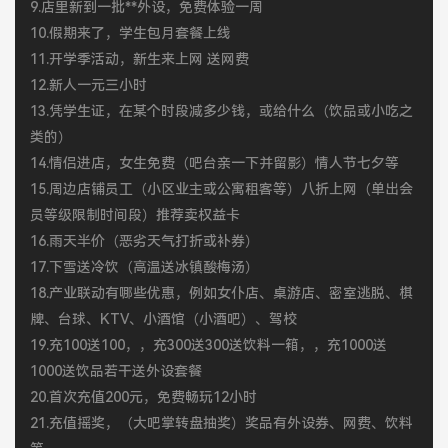
9.店里新到一批**外设，免费体验一周
10.假期来了，学生包月套餐上线
11.开学季活动，新生来上网 送网费
12.新人一元三小时
13.凭学生证，在某个时段减多少钱，或给什么（饮品或小吃之
类的）
14.情侣进店，女生免费（吧台亲一下并留影）情人节七夕等
15.周边店铺员工（小区业主或公寓租客等）八折上网（单出会
员等级限制时间段）推荐卖权益卡
16.雨天半价（恶劣天气打折或补券）
17.下雪送冷饮（高温送冰镇酸梅汤）
18.产业联动有哪些优惠，例如女仆店、桌游店、密室逃脱、棋
牌、台球、KTV、小酒馆（小酒吧）、驾校
19.充100送100，，充300送300送饮料一箱，，充1000送
1000送饮品若干送外设套餐
20.首次充值200元，免费畅玩12小时
21.充值摇奖，（大吧掌转盘抽奖）奖品有外设券、网费、饮料