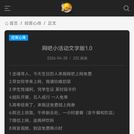
首页
/
经营心得
/
正文
经营心得
网吧小活动文字版1.0
2026-04-28
/
202 阅读
1.全城寻人，今天生日的人来我网吧上网免费
2.带女同学来上网，我请你喝奶茶
3.学生党福利，凭学生证 某时段半价
4.组队开黑，五人成行 一人免单
5.高考结束了，来我这免费领上网券
6.附近上班族，午休新去处，一小时套餐（含午餐和饮品）
7.情侣上网，送两杯饮料
8.转发视频，到店免费两小时