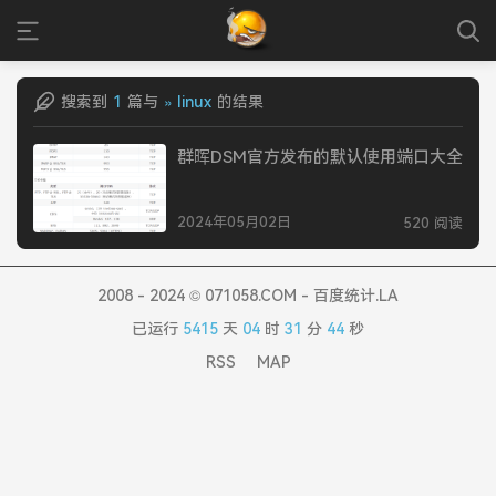
搜索到
1
篇与
» linux
的结果
群晖DSM官方发布的默认使用端口大全
2024年05月02日
520 阅读
2008 - 2024 © 071058.COM - 百度统计.LA
已运行
5415
天
04
时
31
分
44
秒
RSS
MAP