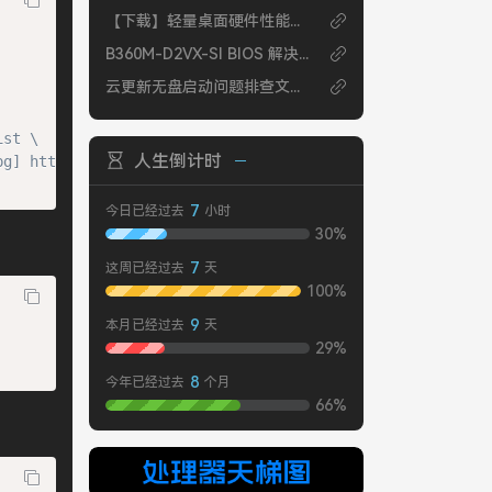
【下载】轻量桌面硬件性能监控软件
B360M-D2VX-SI BIOS 解决I7-8700 死机蓝屏
云更新无盘启动问题排查文字版
st \

人生倒计时
g] https://#g' \

7
今日已经过去
小时
30%
7
这周已经过去
天
100%
9
本月已经过去
天
29%
8
今年已经过去
个月
66%