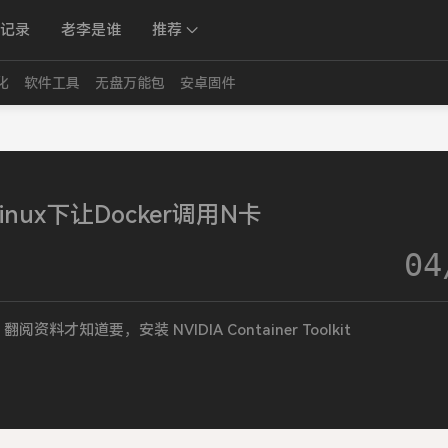
记录
老李是谁
推荐
化
软件工具
无盘万能包
安卓固件
inux下让Docker调用N卡
04
才知道要，安装 NVIDIA Container Toolkit