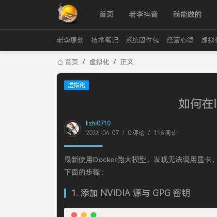
首页
老李抖音
我能做的
老李原创
技术笔记
系统固件包
经营心得
虚拟
首页
/
虚拟化
/
正文
虚拟化
如何在l
lizhi0710
2026-04-07
/
0 评论
/
116 阅读
最新使用Docker跑大模型，发现无法调用显卡，翻阅资料
下面的步骤：
1. 添加 NVIDIA 源与 GPG 密钥