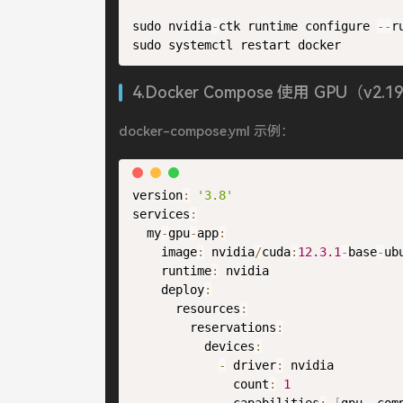
sudo nvidia
-
ctk runtime configure 
--
r
4.Docker Compose 使用 GPU（v2.1
docker-compose.yml 示例：
version
:
'3.8'
services
:
  my
-
gpu
-
app
:
    image
:
 nvidia
/
cuda
:
12.3
.1
-
base
-
ub
    runtime
:
 nvidia

    deploy
:
      resources
:
        reservations
:
          devices
:
-
 driver
:
 nvidia

              count
:
1