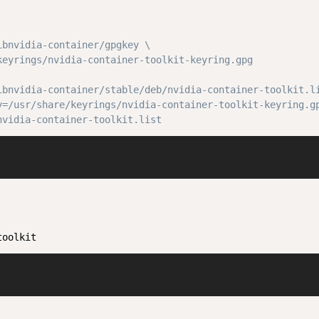
bnvidia-container/gpgkey \

keyrings/nvidia-container-toolkit-keyring.gpg
ibnvidia-container/stable/deb/nvidia-container-toolkit.li
y=/usr/share/keyrings/nvidia-container-toolkit-keyring.gp
nvidia-container-toolkit.list