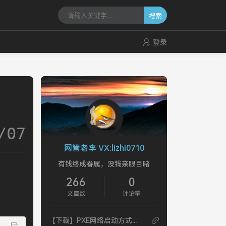
搜索
登录
/07
网管老李 VX:lizhi0710
有钱终成眷属，没钱亲眼目睹
266
0
文章数
评论量
【下载】PXE网络启动方式检测内存软件