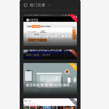
热门文章
1
x99鸡血BIOS教程(附工具和华南X99-QD3鸡血BIOS下载)
5415 阅读 - 05/22
主板BIOS开启CSM方法（华硕、微星、技嘉）
2
4061 阅读 - 05/07
3
湖北电信/联通/移动DNS服务器地址大全
3712 阅读 - 12/23
4