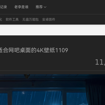
记录
老李是谁
推荐
化
软件工具
无盘万能包
安卓固件
合网吧桌面的4K壁纸1109
11