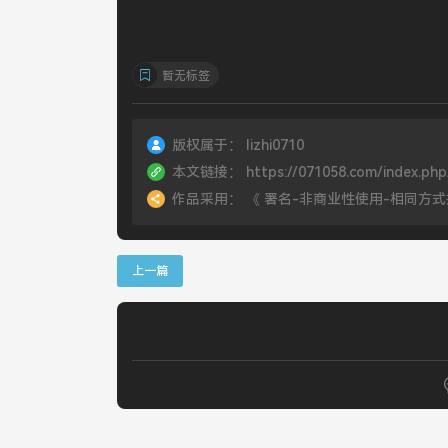
暂无标签
版权属于：
lizhi0710
本文链接：
https://071058.com/index.php
作品采用：
《
署名-非商业性使用-相同方式共享 4.
上一篇