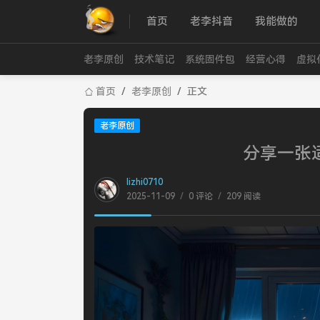
首页
老李抖音
我能做的
老李原创
技术笔记
系统固件包
经营心得
虚拟
首页
/
老李原创
/
正文
老李原创
分享一张适
lizhi0710
2025-11-09
/
0 评论
/
209 阅读