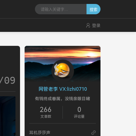
搜索
登录
/09
网管老李 VX:lizhi0710
有钱终成眷属，没钱亲眼目睹
266
0
文章数
评论量
耳机莎莎声