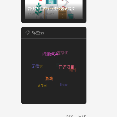
爱快路由多线分流设置教程文字版
2458 阅读 - 05/07
标签云
虚拟化
源码
问题解决
记录
硬件
无盘
开源项目
心得
linux
游戏
ARM
RSS
MAP