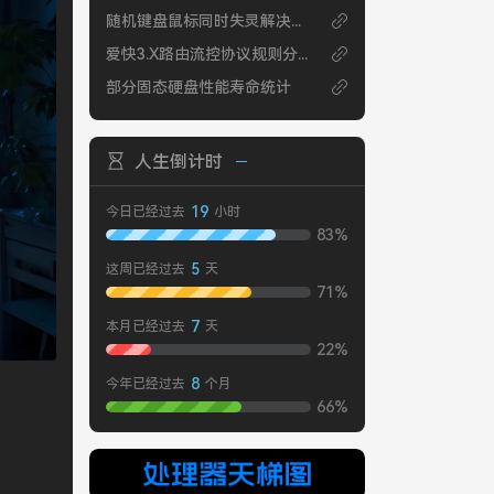
随机键盘鼠标同时失灵解决方法
爱快3.X路由流控协议规则分享202005
部分固态硬盘性能寿命统计
人生倒计时
19
今日已经过去
小时
83%
5
这周已经过去
天
71%
7
本月已经过去
天
22%
8
今年已经过去
个月
66%