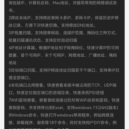
询包括IP、计算机名称、Mac地址，并提供常用的网络调试命
令。
2修改本地IP，支持修改单网卡多IP、多网卡IP，保留历史IP修
改记录，方便下次快速切换。支持修改DNS地址。
3IP批量扫描，支持按单网段、连续IP范围、掩码位三种方式，
批量扫描通讯状态，支持定时自动扫描
4IP地址计算器，根据IP地址和子网掩码位，快速计算IP的可用
数量、首个可用IP、末个可用IP、网络地址、广播地址、掩码
地址
5目标端口扫描，支持IP网段地址扫描若干个端口、支持单IP扫
描全部端口，
6本机端口占用查看，快速查看系统中被占用的TCP、UDP端
口，快速定位指定端口的进程目录，快速杀死PID进程
7WiFi密码查看，查看曾经连接过的所有WiFi名称和密码，快速
复制密码，并支持导出到Excel，支持windows 11(24H2版本)
8Windows命令，快速打开windows常用程序，例如网络连
接、卸载程序、服务等18个命令，同时支持用户DIY命令，例