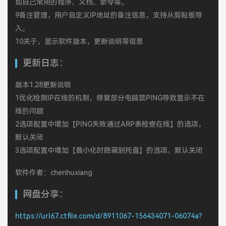
如自己常用的程序、文档、命令等。
9备注管理，用户自定义IP地址的备注信息，支持从剪贴板导
入。
10关于，显示软件版本，更新说明等信息
更新日志：
版本1.28更新说明
1优化检测IP在线的机制，修复部分电脑禁PING导致显示不在
线的问题
2选项配置中增加【PING失败通过ARP表检查在线】的选项，
默认关闭
3选项配置中增加【最小化时隐藏到托盘】的选项，默认关闭
软件作者：chenhuxiang
网盘分享：
https://url67.ctfile.com/d/8911067-156434071-06074a?