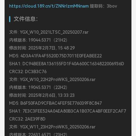
https://cloud.189.cn/t/ZNNrIzmMNnam
提取码：3bov
文件信息：
文件: YGX_W10_2021LTSC_20250207.rar
内核版本: 19044.5371（21H2）
修改时间: 2025年2月7日, 15:48:29
MD5: 4D3A41FA4F5520D75D7011E0FEABEE22
SHA1: DC94BEE8A136155FD1F40A600C1634822006936D
CRC32: DC3B3C76
文件: YGX_W10_22H2ProWKS_20250206.rar
内核版本: 19045.5371（22H2）
修改时间: 2025年2月6日, 13:33:23
MD5: B6F50FAD9CFBAC4FEF5E776039F8C847
SHA1: 7E3C3FEE524A04EA80B3CA1B07CA4BF0EEF2CAF7
CRC32: 2AE39F8D
文件: YGX_W11_23H2ProWKS_20250206.rar
内核版本: 22631.4571（23H2）