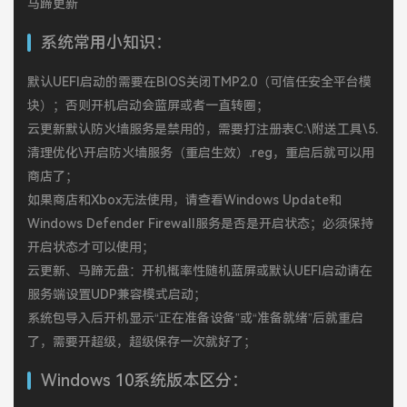
马蹄更新
系统常用小知识：
默认UEFI启动的需要在BIOS关闭TMP2.0（可信任安全平台模
块）；否则开机启动会蓝屏或者一直转圈；
云更新默认防火墙服务是禁用的，需要打注册表C:\附送工具\5.
清理优化\开启防火墙服务（重启生效）.reg，重启后就可以用
商店了；
如果商店和Xbox无法使用，请查看Windows Update和
Windows Defender Firewall服务是否是开启状态；必须保持
开启状态才可以使用；
云更新、马蹄无盘：开机概率性随机蓝屏或默认UEFI启动请在
服务端设置UDP兼容模式启动；
系统包导入后开机显示“正在准备设备”或“准备就绪”后就重启
了，需要开超级，超级保存一次就好了；
Windows 10系统版本区分：