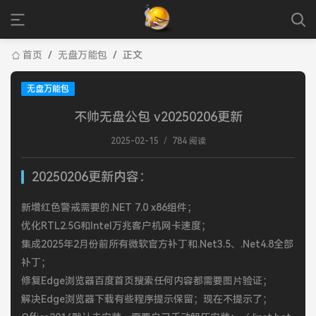
首页
/
无盘万能包
/
正文
无盘万能包
不帅无盘公包 v20250206更新
2025-02-15
/
784 阅读
20250206更新内容：
新增红色警戒需要的.NET 7.0 x86组件；
优化RTL2.5G和Intel万兆客户机网卡速度；
集成2025年2月份前所有微软官方补丁和.Net3.5、.Net4.8全部
补丁；
修复Edge浏览器百度首页搜索任何内容都需要图片验证；
解决Edge浏览器下载有些程序提示保留；现在不提示了；