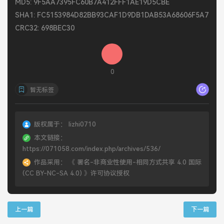
MD5: 9F5AA7395FC60B7A412FFF1AE19D5CBE
SHA1: FC5153984D82BB93CAF1D9DB1DAB53A68606F5A7
CRC32: 698BEC30
0
暂无标签
版权属于：
lizhi0710
本文链接：
https://071058.com/index.php/archives/536/
作品采用：
《
署名-非商业性使用-相同方式共享 4.0 国际
(CC BY-NC-SA 4.0)
》许可协议授权
上一篇
下一篇