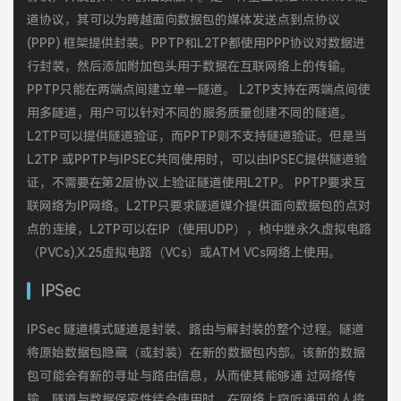
道协议，其可以为跨越面向数据包的媒体发送点到点协议
(PPP) 框架提供封装。PPTP和L2TP都使用PPP协议对数据进
行封装，然后添加附加包头用于数据在互联网络上的传输。
PPTP只能在两端点间建立单一隧道。 L2TP支持在两端点间使
用多隧道，用户可以针对不同的服务质量创建不同的隧道。
L2TP可以提供隧道验证，而PPTP则不支持隧道验证。但是当
L2TP 或PPTP与IPSEC共同使用时，可以由IPSEC提供隧道验
证，不需要在第2层协议上验证隧道使用L2TP。 PPTP要求互
联网络为IP网络。L2TP只要求隧道媒介提供面向数据包的点对
点的连接，L2TP可以在IP（使用UDP），桢中继永久虚拟电路
（PVCs),X.25虚拟电路（VCs）或ATM VCs网络上使用。
IPSec
IPSec 隧道模式隧道是封装、路由与解封装的整个过程。隧道
将原始数据包隐藏（或封装）在新的数据包内部。该新的数据
包可能会有新的寻址与路由信息，从而使其能够通 过网络传
输。隧道与数据保密性结合使用时，在网络上窃听通讯的人将