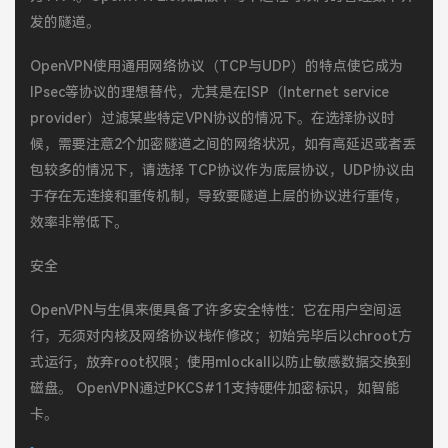
发的隧道。
OpenVPN使用通用网络协议（TCP与UDP）的特点使它成为
IPsec等协议的理想替代，尤其是在ISP（Internet service
provider）过滤某些特定VPN协议的情况下。在选择协议时
候，需要注意2个加密隧道之间的网络状况，如有高延迟或者丢
包较多的情况下，请选择 TCP协议作为底层协议，UDP协议由
于存在无连接和重传机制，导致要隧道上层的协议进行重传，
效率非常低下。
安全
OpenVPN与生俱来便具备了许多安全特性：它在用户空间运
行，无须对内核及网络协议栈作修改；初始完毕后以chroot方
式运行，放弃root权限；使用mlockall以防止敏感数据交换到
磁盘。 OpenVPN通过PKCS#11支持硬件加密标识，如智能
卡。