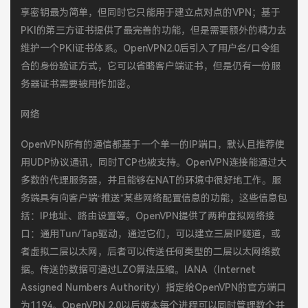
享密钥最为简单，但同时它只能用于建立点对点的VPN；基于
PKI的第三方证书提供了最完善的功能，但是需要额外的精力去
维护一个PKI证书体系。OpenVPN2.0后引入了用户名/口令组
合的身份验证方式，它可以省略客户端证书，但是仍有一份服
务器证书需要被用作加密。
网络
OpenVPN所有的通信都基于一个单一的IP端口，默认且推荐使
用UDP协议通讯，同时TCP也被支持。OpenVPN连接能通过大
多数的代理服务器，并且能够在NAT的环境中很好地工作。服
务端具有向客户端“推送”某些网络配置信息的功能，这些信息包
括：IP地址、路由设置等。OpenVPN提供了两种虚拟网络接
口：通用Tun/Tap驱动，通过它们，可以建立三层IP隧道，或
者虚拟二层以太网，后者可以传送任何类型的二层以太网络数
据。传送的数据可通过LZO算法压缩。IANA（Internet
Assigned Numbers Authority）指定给OpenVPN的官方端口
为1194。OpenVPN 2.0以后版本每个进程可以同时管理数个并