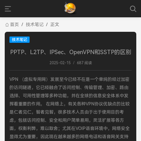
首页
/
技术笔记
/
正文
技术笔记
PPTP、L2TP、IPSec、OpenVPN和SSTP的区别
2025-02-15
/
687 阅读
VPN （虚拟专用网）发展至今已经不在是一个单纯的经过加密
的访问隧道，它已经融合了访问控制、传输管理、加密、路由
选择、可用性管理等多种功能，并在全球的信息安全体系中发
挥着重要的作用。 在网络上，有关各种VPN协议优缺点的比较
是仁者见仁，智者见智，很多技术人员由于出于使用目的考
虑，包括访问控制、安全和用户简单易用，灵活扩展等各方
面，权衡利弊，难以取舍；尤其在VOIP语音环境中，网络安全
显得尤为重要，因此现在越来越多的网络电话和语音网关支持