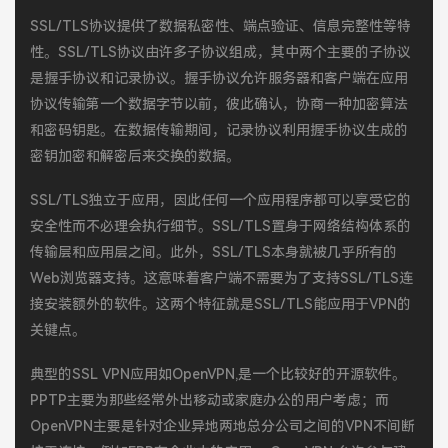
SSL/TLS协议提供了数据私密性、端点验证、信息完整性等特
性。SSL/TLS协议由许多子协议组成，其中两个主要的子协议
是握手协议和记录协议。握手协议允许服务器和客户端在应用
协议传输第一个数据字节以前，彼此确认，协商一种加密算法
和密码钥匙。在数据传输期间，记录协议利用握手协议生成的
密钥加密和解密后来交换的数据。
SSL/TLS独立于应用，因此任何一个应用程序都可以享受它的
安全性而不必理会执行细节。SSL/TLS置身于网络结构体系的
传输层和应用层之间。此外，SSL/TLS本身就被几乎所有的
Web浏览器支持。这意味着客户端不需要为了支持SSL/TLS连
接安装额外的软件。这两个特征就是SSL/TLS能应用于VPN的
关键点。
典型的SSL VPN应用如OpenVPN,是一个比较好的开源软件。
PPTP主要为那些经常外出移动或家庭办公的用户考虑；而
OpenVPN主要是针对企业异地两地总分公司之间的VPN不间断