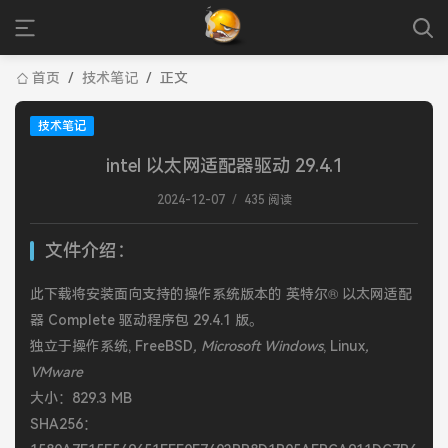
首页
/
技术笔记
/
正文
技术笔记
intel 以太网适配器驱动 29.4.1
2024-12-07
/
435 阅读
文件介绍：
此下载将安装面向支持的操作系统版本的 英特尔® 以太网适配
器 Complete 驱动程序包 29.4.1 版。
独立于操作系统, FreeBSD
, Microsoft Windows
, Linux
,
VMware
大小：829.3 MB
SHA256：