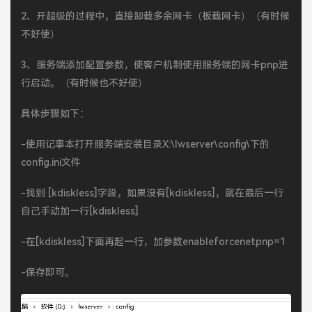
2、开超级的过程中，直接卸载多余网卡（板载网卡）（有时候
不好使）
3、服务端添加配置参数，使客户机制使用服务端的网卡pnp进
行启动。（有时候也不好使）
具体步骤如下：
-使用记事本打开服务端安装目录X:\lwserver\config\下的
config.ini文件
-找到 [kdiskless]字段，如果没有[kdiskless]，就在最后一行
自己手动加一行[kdiskless]
-在[kdiskless]下面再起一行，加参数enableforcenetpnp=1
-保存即可。