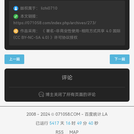
版权属于：
lizhi0710
本文链接：
https://071058.com/index.php/archives/273/
作品采用：
《
署名-非商业性使用-相同方式共享 4.0 国际
(CC BY-NC-SA 4.0)
》许可协议授权
上一篇
下一篇
评论
博主关闭了所有页面的评论
2008 - 2024 © 071058.COM - 百度统计.LA
已运行
5417
天
16
时
49
分
40
秒
RSS
MAP