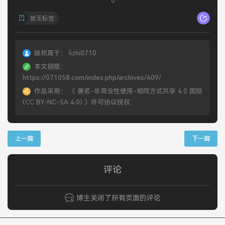
0
暂无标签
版权属于：
lizhi0710
本文链接：
https://071058.com/index.php/archives/409/
作品采用：
《
署名-非商业性使用-相同方式共享 4.0 国际
(CC BY-NC-SA 4.0)
》许可协议授权
上一篇
下一篇
评论
博主关闭了所有页面的评论