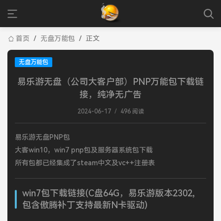
首页
/
无盘万能包
/
正文
无盘万能包
易乐游无盘（公司大客户部）PNP万能包下载链
接，纯净无广告
2024-06-17
/
496 阅读
易乐游无盘PNP包
大客win10，win7 pnp包及服务器系统包下载
所有包都已经集成了steam中文及vc++注册表
win7包下载链接(C盘64G，易乐游版本2302,
包含傲腾补丁支持最新N卡驱动)