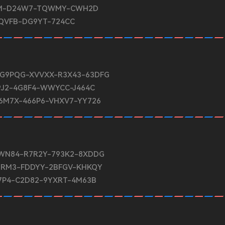
C8FM-D24W7-TQWMY-CWH2D
TQVFB-DG9YT-724CC
N-G9PQG-XVVXX-R3X43-63DFG
89J2-4G8F4-WWYCC-J464C
-86M7X-466P6-VHXV7-YY726
-BWN84-R7R2Y-793K2-8XDDG
8NRM3-FDDYY-2BFGV-KHKQY
N37P4-C2D82-9YXRT-4M63B