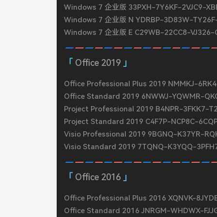
Windows 7 企业版 33PXH-7Y6KF-2VJC9-X
Windows 7 企业版 N YDRBP-3D83W-TY26F
Windows 7 企业版 E C29WB-22CC8-VJ326
Office 2019
Office Professional Plus 2019 NMMKJ-6
Office Standard 2019 6NWWJ-YQWMR-Q
Project Professional 2019 B4NPR-3FKK7
Project Standard 2019 C4F7P-NCP8C-6C
Visio Professional 2019 9BGNQ-K37YR-
Visio Standard 2019 7TQNQ-K3YQQ-3PF
Office 2016
Office Professional Plus 2016 XQNVK-8
Office Standard 2016 JNRGM-WHDWX-FJ