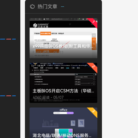
热门文章
1
x99鸡血BIOS教程(附工具和华南X99-QD3鸡血BIOS下载)
5407 阅读 - 05/22
2
主板BIOS开启CSM方法（华硕、微星、技嘉）
4060 阅读 - 05/07
3
湖北电信/联通/移动DNS服务器地址大全