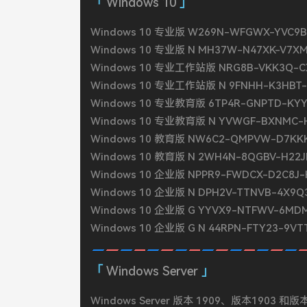
Windows 10
Windows 10 专业版 W269N-WFGWX-YVC9B
Windows 10 专业版 N MH37W-N47XK-V7X
Windows 10 专业工作站版 NRG8B-VKK3Q-CX
Windows 10 专业工作站版 N 9FNHH-K3HBT
Windows 10 专业教育版 6TP4R-GNPTD-KYY
Windows 10 专业教育版 N YVWGF-BXNMC-
Windows 10 教育版 NW6C2-QMPVW-D7KKK
Windows 10 教育版 N 2WH4N-8QGBV-H22
Windows 10 企业版 NPPR9-FWDCX-D2C8J-
Windows 10 企业版 N DPH2V-TTNVB-4X9Q
Windows 10 企业版 G YYVX9-NTFWV-6MD
Windows 10 企业版 G N 44RPN-FTY23-9VT
Windows Server
Windows Server 版本 1909、版本1903 和版本