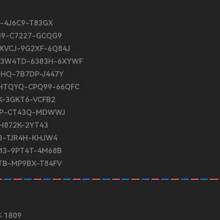
-4J6C9-T83GX
M9-C7227-GCQG9
VCJ-9G2XF-6Q84J
-3W4TD-6383H-6XYWF
HQ-7B7DP-J447Y
HTQYQ-CPQ99-66QFC
-3GKT6-VCFB2
JP-CT43Q-MDWWJ
H872K-2YT43
3-TJR4H-KHJW4
M3-9PT4T-4M68B
TB-MP9BX-T84FV
 1809