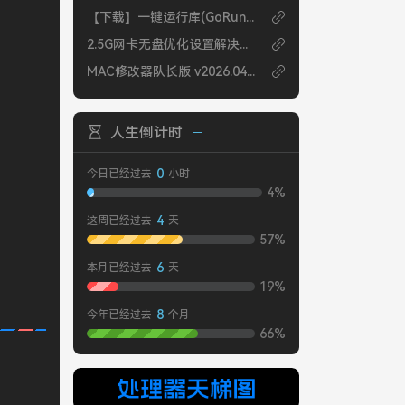
【下载】一键运行库(GoRuntime1.14) - IT天空出品
2.5G网卡无盘优化设置解决速度慢问题
MAC修改器队长版 v2026.0425
人生倒计时
0
今日已经过去
小时
4%
4
这周已经过去
天
57%
6
本月已经过去
天
19%
8
今年已经过去
个月
66%