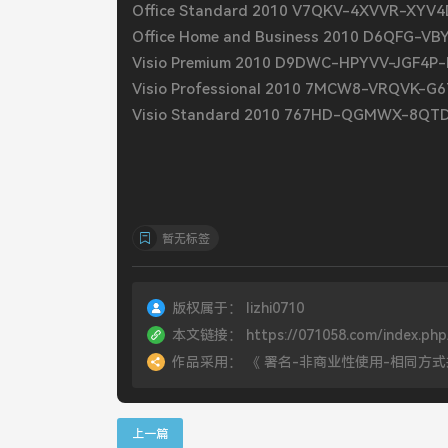
Office Standard 2010 V7QKV-4XVVR-XY
Office Home and Business 2010 D6QFG-
Visio Premium 2010 D9DWC-HPYVV-JGF4
Visio Professional 2010 7MCW8-VRQVK-
Visio Standard 2010 767HD-QGMWX-8QT
暂无标签
版权属于：
lizhi0710
本文链接：
https://071058.com/index.php
作品采用：
《
署名-非商业性使用-相同方式共享 4.
上一篇