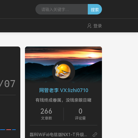
搜索
登录
/07
网管老李 VX:lizhi0710
有钱终成眷属，没钱亲眼目睹
266
0
文章数
评论量
磊科WiFi6电信版NX1-T升级固件