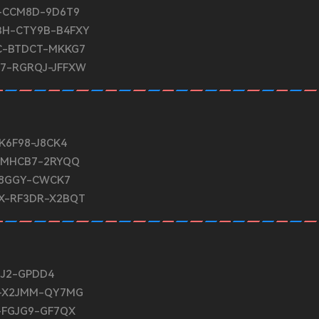
-CCM8D-9D6T9
BH-CTY9B-B4FXY
C-BTDCT-MKKG7
67-RGRQJ-JFFXW
6F98-J8CK4
-MHCB7-2RYQQ
D8GGY-CWCK7
X-RF3DR-X2BQT
JJ2-GPDD4
T-X2JMM-QY7MG
-FGJG9-GF7QX