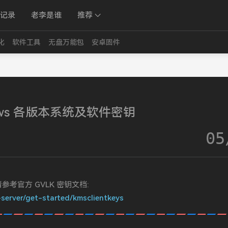
记录
老李是谁
推荐
化
软件工具
无盘万能包
安卓固件
ows 各版本系统及软件密钥
05
参考官方 GVLK 密钥文档:
server/get-started/kmsclientkeys