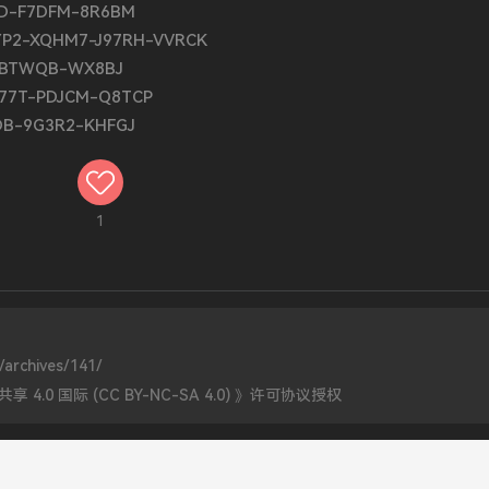
V4D-F7DFM-8R6BM
VBYP2-XQHM7-J97RH-VVRCK
P-BTWQB-WX8BJ
G677T-PDJCM-Q8TCP
DB-9G3R2-KHFGJ
1
/archives/141/
0 国际 (CC BY-NC-SA 4.0)
》许可协议授权