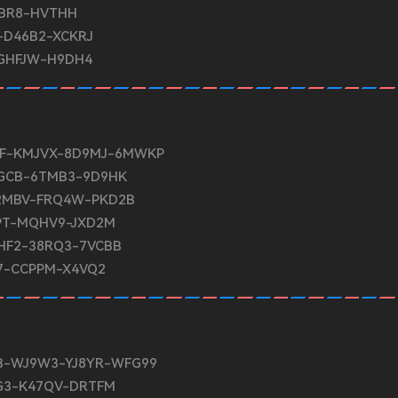
BBR8-HVTHH
-D46B2-XCKRJ
-GHFJW-H9DH4
RK4F-KMJVX-8D9MJ-6MWKP
KGCB-6TMB3-9D9HK
-T2MBV-FRQ4W-PKD2B
QPT-MQHV9-JXD2M
RQHF2-38RQ3-7VCBB
H7-CCPPM-X4VQ2
JYDB-WJ9W3-YJ8YR-WFG99
JG3-K47QV-DRTFM