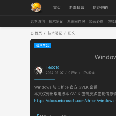
首页
老李抖音
我能做的
老李原创
技术笔记
系统固件包
经营心得
虚拟
首页
/
技术笔记
/
正文
技术笔记
Wind
lizhi0710
2024-05-07
/
0 评论
/
176 阅读
Windows 与 Office 官方 GVLK 密钥
本文仅列出常用版本 GVLK 密钥,更多密钥信息请
https://docs.microsoft.com/zh-cn/windows-