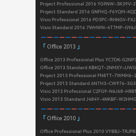
Project Professional 2016 YG9NW-3K39V
Project Standard 2016 GNFHQ-F6YQM-K
Visio Professional 2016 PD3PC-RHNGV-FX
Visio Standard 2016 7WHWN-4T7MP-G96
Office 2013
Office 2013 Professional Plus YC7DK-G2
Office 2013 Standard KBKQT-2NMXY-JJW
Project 2013 Professional FN8TT-7WMH6
Project 2013 Standard 6NTH3-CW976-3G
Visio 2013 Professional C2FG9-N6J68-H
Visio 2013 Standard J484Y-4NKBF-W2H
Office 2010
Office Professional Plus 2010 VYBBJ-TR