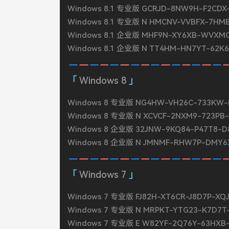
Windows 8.1 专业版 GCRJD-8NW9H-F2CDX
Windows 8.1 专业版 N HMCNV-VVBFX-7HM
Windows 8.1 企业版 MHF9N-XY6XB-WVXM
Windows 8.1 企业版 N TT4HM-HN7YT-62K
Windows 8
Windows 8 专业版 NG4HW-VH26C-733KW-K
Windows 8 专业版 N XCVCF-2NXM9-723PB
Windows 8 企业版 32JNW-9KQ84-P47T8-
Windows 8 企业版 N JMNMF-RHW7P-DMY6
Windows 7
Windows 7 专业版 FJ82H-XT6CR-J8D7P-XQ
Windows 7 专业版 N MRPKT-YTG23-K7D7
Windows 7 专业版 E W82YF-2Q76Y-63HXB