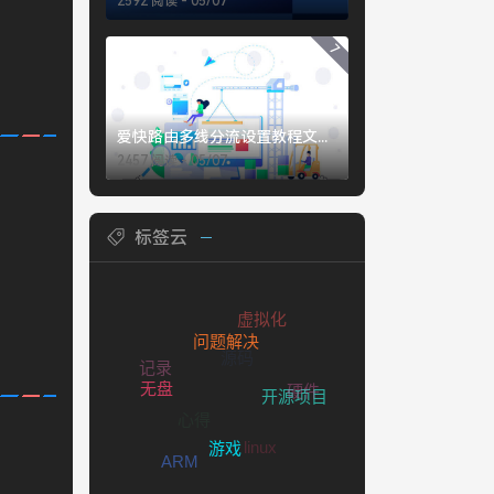
2592 阅读 - 05/07
7
爱快路由多线分流设置教程文字版
2457 阅读 - 05/07
标签云
虚拟化
源码
记录
问题解决
硬件
心得
无盘
开源项目
linux
ARM
游戏