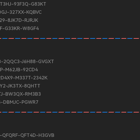
-2T3HJ-93F3Q-G83KT
QDGJ-327XX-KQBVC
J29-8JK7D-RJRJK
JF-G33KR-W8GF4
NP3-2QQC3-J6H88-GVGXT
GP-M62JB-92CD4
-2D4X9-M337T-2342K
3Y2-JK3TX-8QHTT
8BTJ-BW3QX-RM3B3
MG-DBMJC-PGWR7
JPB-QFQRF-QFT4D-H3GVB