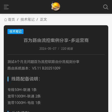
首页
/
技术笔记
/
正文
技术笔记
百为路由流控案例分享-多运营商
2024-05-07
/
220 阅读
测试6个月无问题百为流控软路由分流规则分享
路由系统版本：V5.11 B20251009
线路配备说明：
专线50M-联通 1条
宽带1000M-联通 2条
宽带1000M-电信 1条