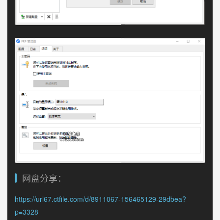
网盘分享：
https://url67.ctfile.com/d/8911067-156465129-29dbea?
p=3328