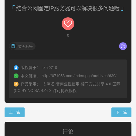
结合公网固定IP服务器可以解决很多问题哦
0
暂无标签
版权属于：
lizhi0710
本文链接：
http://071058.com/index.php/archives/639/
作品采用：
《
署名-非商业性使用-相同方式共享 4.0 国际
(CC BY-NC-SA 4.0)
》许可协议授权
上一篇
下一篇
评论