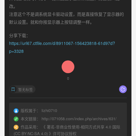
改。
注意这个不是调系统显卡驱动设置，而是直接恢复了显示器的
默认设置。就和你按显示器上按钮调整一样。
分享下载：
https://url67.ctfile.com/d/8911067-156423818-61d97d?
p=3328
0
暂无标签
版权属于：
lizhi0710
本文链接：
http://071058.com/index.php/archives/631/
作品采用：
《
署名-非商业性使用-相同方式共享 4.0 国际
(CC BY-NC-SA 4.0)
》许可协议授权