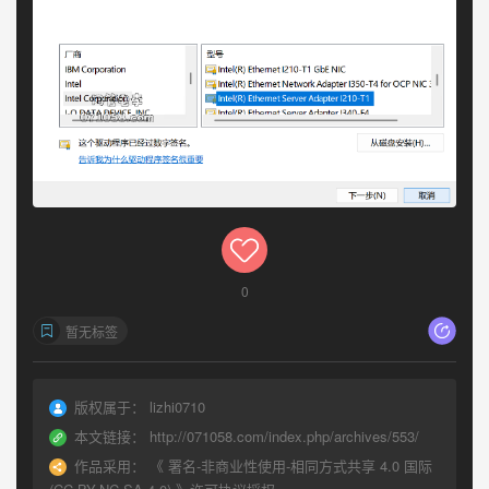
0
暂无标签
版权属于：
lizhi0710
本文链接：
http://071058.com/index.php/archives/553/
作品采用：
《
署名-非商业性使用-相同方式共享 4.0 国际