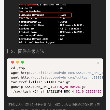
2、固件升级方法
cd 
/
tmp

wget http
:
//qupfile.cloudvdn.com/SA5212M4_BMC_4.31
wget http
:
//qupfile.cloudvdn.com/lxflash_v11101.ta
tar zxvf lxflash_v11101
.
tar
.
gz

gunzip SA5212M4_BMC_4
.31.0_20190426
.
.
/
socflash_x64 
if
=
SA5212M4_BMC_4
.31.0_20190426
该过程大约持续5~6分钟时间，刷新后丢失原BMC的配置（包