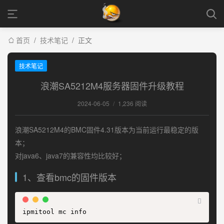
首页
/
技术笔记
/
正文
技术笔记
浪潮SA5212M4服务器固件升级教程
2024-06-05
/
1,236 阅读
浪潮SA5212M4的BMC固件4.31版本为当前运行最稳定的版
本；
对java6、java7的兼容性均比较好；
1、查看bmc的固件版本
ipmitool mc info