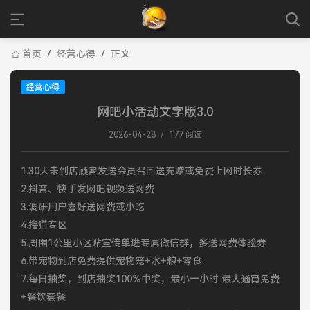
首页
/
经营心得
/
正文
经营心得
网吧小活动文字版3.0
2026-04-28
/
177 阅读
1.30天未到店顾客发送会员召回送充赠或免费上网时长券
2.抖音、快手发网吧视频送网费
3.调研用户喜好送网费或小吃
4.撸猫专区
5.周围1公里小区贴宣传单进专属微信群，多送网费体验券
6.带宠物到店免费提供宠物笼+水+粮+零食
7.每日抽奖，到店抽奖100%中奖，最小一小时 最大通宵免费
+餐饮套餐