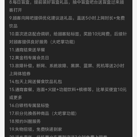
8.每日盲盒，提前装好盲盒礼品，抽中盲盒吧台送盲盒过来顾
客打开
9.顾客向网吧提供优化建议送礼品，直送5小时上网时长+免费
饮品
10.首次进店配合调研，给顾客贴标签，奖励10元网费，后续针
对顾客提供良好服务（大吧掌功能）
11.通宵结束送早餐
12.黄金档专属会员日
13.故障补偿，断网、系统故障、黑屏、蓝屏、死机等送2小时
上网体验券
14.包天上网送餐食饮品礼包
15.通宵套餐，泡面+火腿+功能饮料+槟榔等，比单买便宜10元
或更多
16.白银档专属鼠标垫
17.积分兑换各种商品（大吧掌功能）
18.预约叫醒服务
19.失物招领，免费快递到家