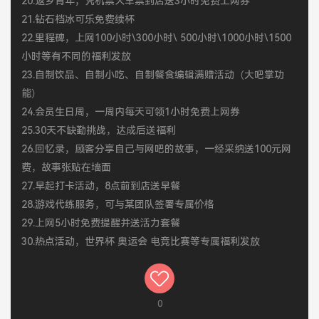
20.返乡青年，凭机票火车票到店送3小时免费上网券
21.钻石档冰可乐免费续杯
22.里程碑，上网100小时\300小时\ 500小时\1000小时\1500
小时等有不同的福利发放
23.自制饮品、自制小吃、自制餐食编辑满赠活动（大吧掌功
能）
24.会员生日周，一周内每天可领1小时免费上网券
25.30天不缺勤挑战，达成后送福利
26.回忆录，顾客分享自己与网吧的故事，一经采纳送100元网
费，故事张贴在墙面
27.早起打卡活动，8点前到店送早餐
28.游戏代练服务，可与某团队签署专属价格
29.上网5小时免费提醒并送活力套餐
30.热点活动，世界杯 奥运会 电竞比赛等专属福利发放
0