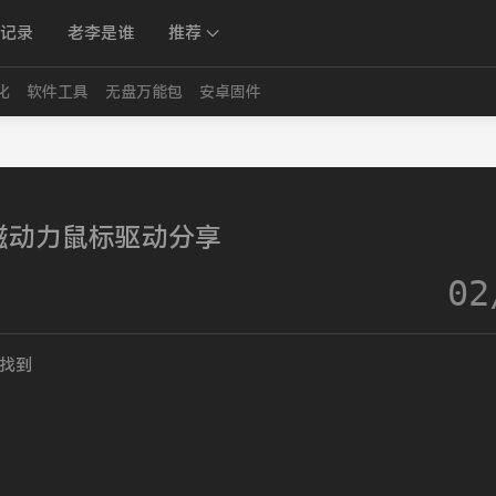
记录
老李是谁
推荐
化
软件工具
无盘万能包
安卓固件
磁动力鼠标驱动分享
02
找到