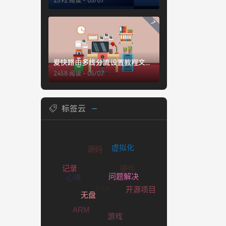
2592 阅读 - 05/07
7
爱快路由多线分流设置教程文字版
2458 阅读 - 05/07
标签云
源码
虚拟化
硬件
记录
心得
linux
问题解决
开源项目
无盘
ARM
游戏