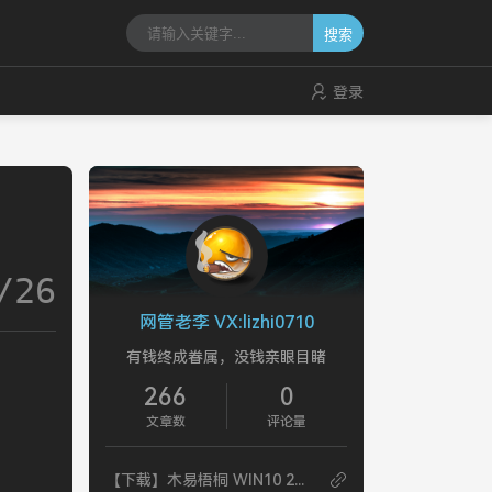
搜索
登录
/26
网管老李 VX:lizhi0710
有钱终成眷属，没钱亲眼目睹
266
0
文章数
评论量
【下载】木易梧桐 WIN10 21H2 Ltsc 24Fi 系统包