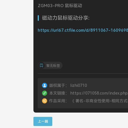
ZGM03-PRO 鼠标驱动
磁动力鼠标驱动分享:
https://url67.ctfile.com/d/8911067-16096
暂无标签
版权属于：
lizhi0710
本文链接：
https://071058.com/index.php
作品采用：
《
署名-非商业性使用-相同方式共享 4.
上一篇