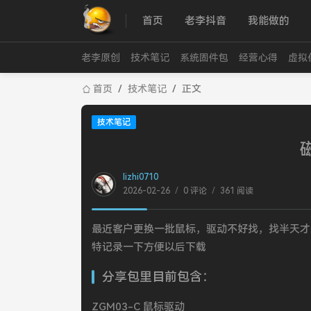
首页
老李抖音
我能做的
老李原创
技术笔记
系统固件包
经营心得
虚拟
首页
/
技术笔记
/
正文
技术笔记
lizhi0710
2026-02-26
/
0 评论
/
361 阅读
最近客户更换一批鼠标，驱动不好找，找半天才
特记录一下方便以后下载
分享包里目前包含：
ZGM03-C 鼠标驱动