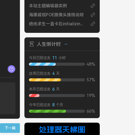
本站主题编辑器实例
海康威视POE摄像头接线说明
绝地求生一直卡在initializing界面的怎么解决
人生倒计时
11
今日已经过去
小时
48%
4
这周已经过去
天
57%
6
本月已经过去
天
19%
8
今年已经过去
个月
66%
下一篇