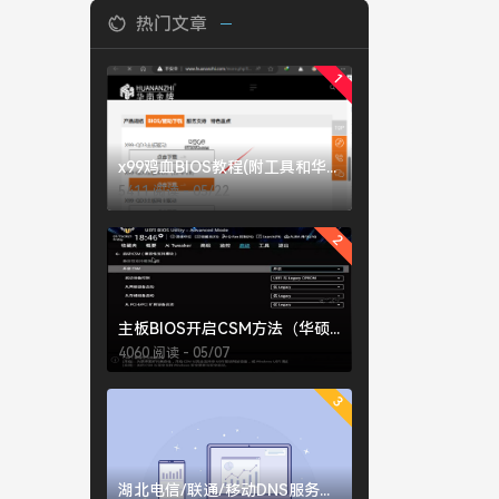
热门文章
1
x99鸡血BIOS教程(附工具和华南X99-QD3鸡血BIOS下载)
5411 阅读 - 05/22
2
主板BIOS开启CSM方法（华硕、微星、技嘉）
4060 阅读 - 05/07
3
湖北电信/联通/移动DNS服务器地址大全