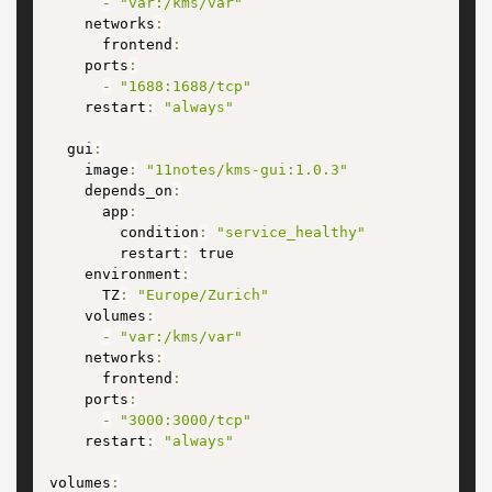
-
"var:/kms/var"
    networks
:
      frontend
:
    ports
:
-
"1688:1688/tcp"
    restart
:
"always"
  gui
:
    image
:
"11notes/kms-gui:1.0.3"
    depends_on
:
      app
:
        condition
:
"service_healthy"
        restart
:
 true

    environment
:
      TZ
:
"Europe/Zurich"
    volumes
:
-
"var:/kms/var"
    networks
:
      frontend
:
    ports
:
-
"3000:3000/tcp"
    restart
:
"always"
volumes
: