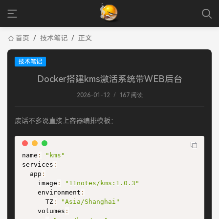
首页
/
技术笔记
/
正文
技术笔记
Docker搭建kms激活系统带WEB后台
2026-01-12
/
167 阅读
废话不多说直接上容器编排模板：
name
:
"kms"
services
:
  app
:
    image
:
"11notes/kms:1.0.3"
    environment
:
      TZ
:
"Asia/Shanghai"
    volumes
: