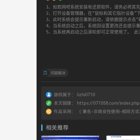
1、如若网吧系统安装有还原软件，请务必将其先
2、打开设备管理器，在“鼠标和其它指针设备”下找到“
3、此时系统会提示重新启动，请依据提示点击“确
4、当系统启动之后，系统因设置更改还会提示重
5、当系统再启动之后滚轮即可正常使用了。 此
问题解决
版权属于：
lizhi0710
本文链接：
https://071058.com/index.php
作品采用：
《
署名-非商业性使用-相同方式共享 4.
相关推荐