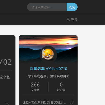
搜索
登录
/02
网管老李 VX:lizhi0710
有钱终成眷属，没钱亲眼目睹
这个基
266
0
文章数
评论量
原创-志强系列处理器实机测试记录【202406】