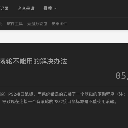
记录
老李是谁
推荐
化
软件工具
无盘万能包
安卓固件
滚轮不能用的解决办法
05
的）PS2接口鼠标，而系统错误的安装了一个基础的驱动程序（注：
），导致现在连接一个有滚轮的PS/2接口鼠标亦是不能使用滚轮。