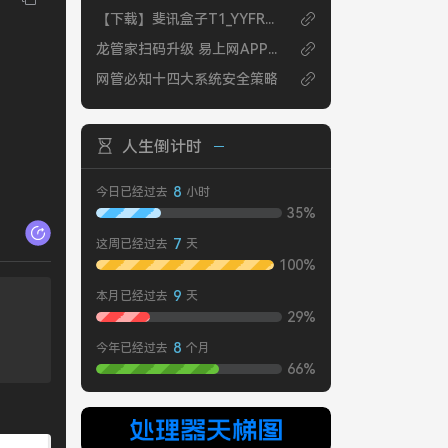
【下载】斐讯盒子T1_YYFROM实用版20211231
龙管家扫码升级 易上网APP苹果无法使用解决办法
网管必知十四大系统安全策略
人生倒计时
8
今日已经过去
小时
35%
7
这周已经过去
天
100%
9
本月已经过去
天
29%
8
今年已经过去
个月
66%