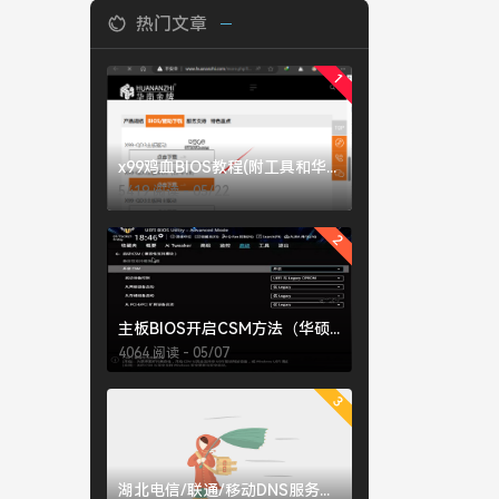
热门文章
1
x99鸡血BIOS教程(附工具和华南X99-QD3鸡血BIOS下载)
5419 阅读 - 05/22
2
主板BIOS开启CSM方法（华硕、微星、技嘉）
4064 阅读 - 05/07
3
湖北电信/联通/移动DNS服务器地址大全