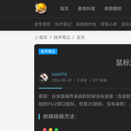
首页
老李抖音
我能做的
老李原创
技术笔记
系统固件包
经营心得
虚拟
首页
/
技术笔记
/
正文
技术笔记
鼠标
lizhi0710
2024-05-02
/
0 评论
/
611 阅读
原因：在安装操作系统的时候没有连接（含滚轮
础的PS/2接口鼠标，即是2D鼠标，没有滚轮
故障排除方法：