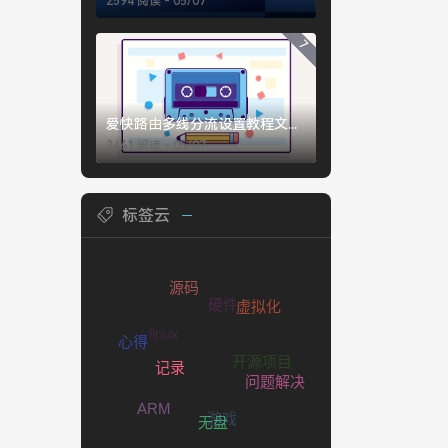
2594 阅读 - 05/07
7
爱快路由多线分流设置教程文字版
2461 阅读 - 05/07
标签云
硬件
源码
虚拟化
linux
心得
开源项目
问题解决
记录
ARM
游戏
无盘