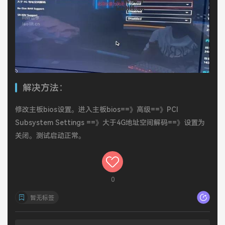
解决方法：
修改主板bios设置。进入主板bios==》高级==》PCI
Subsystem Settings ==》大于4G地址空间解码==》设置为
关闭。测试启动正常。
0
暂无标签