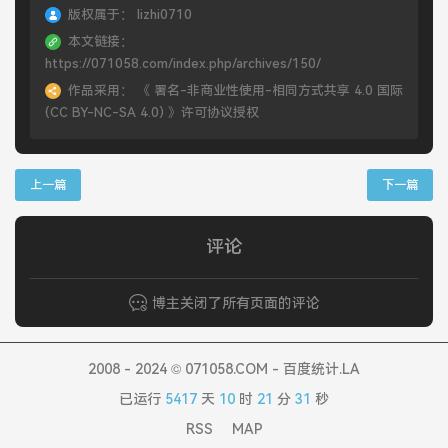
版权属于：
lizhi0710
本文链接：
https://071058.com/index.php/archives/150/
作品采用：
《
署名-非商业性使用-相同方式共享 4.0 国际
(CC BY-NC-SA 4.0)
》许可协议授权
上一篇
下一篇
评论
博主关闭了所有页面的评论
2008 - 2024 © 071058.COM - 百度统计.LA
已运行
5417
天
10
时
21
分
31
秒
RSS
MAP