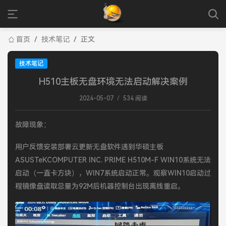
首页
/
技术笔记
/
正文
技术笔记
H510主板无盘环境无法启动解决案例
2024-05-07
/
534 阅读
故障现象：
用户反馈安装部署云更新无盘软件遇到华硕主板
ASUSTeKCOMPUTER INC. PRIME H510M-F WIN10系统无法
启动（一直卡方块），WIN7系统启动正常。观察WIN10启动过
程镜像盘读取总量为92M后机器控制台出现离线重启。