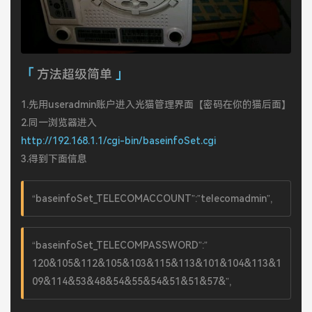
方法超级简单
1.先用useradmin账户进入光猫管理界面【密码在你的猫后面】
2.同一浏览器进入
http://192.168.1.1/cgi-bin/baseinfoSet.cgi
3.得到下面信息
“baseinfoSet_TELECOMACCOUNT”:”telecomadmin”,
“baseinfoSet_TELECOMPASSWORD”:”
120&105&112&105&103&115&113&101&104&113&1
09&114&53&48&54&55&54&51&51&57&”,