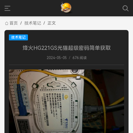
首页
/
技术笔记
/
正文
技术笔记
烽火HG221GS光猫超级密码简单获取
2024-05-05
/
676 阅读