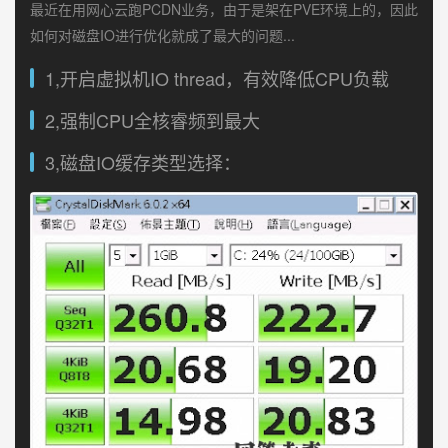
最近在用网心云跑PCDN业务，由于是架在PVE环境上的，因此
如何对磁盘IO进行优化就成了最大的问题...
1,开启虚拟机IO thread，有效降低CPU负载
2,强制CPU全核睿频到最大
3,磁盘IO缓存类型选择：